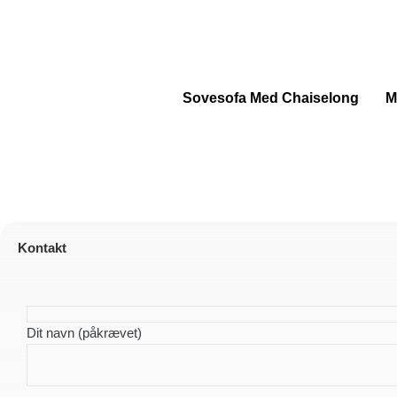
Gå
til
indholdet
Sovesofa Med Chaiselong
M
Kontakt
Dit navn (påkrævet)